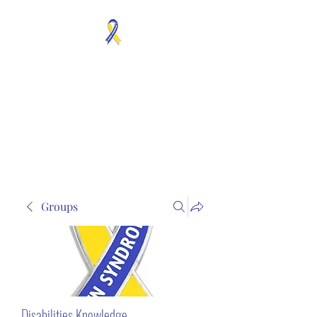
MOSAICISM DOWN
SYNDROME IS REAL
Unknown & No Voice
Representaion
Groups
Disabilities Knowledge