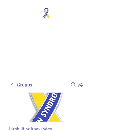
MOSAICISM DOWN
SYNDROME IS REAL
Unknown & No Voice
Representaion
Groups
Disabilities Knowledge