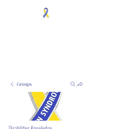
MOSAICISM DOWN
SYNDROME IS REAL
Unknown & No Voice
Representaion
Groups
Disabilities Knowledge