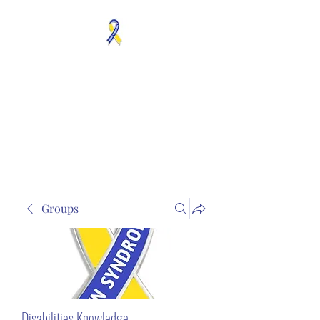
MOSAICISM DOWN
SYNDROME IS REAL
Unknown & No Voice
Representaion
Groups
Disabilities Knowledge