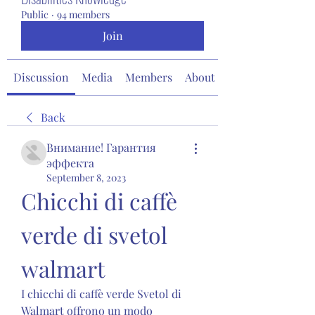
Public
·
94 members
Join
Discussion
Media
Members
About
Back
Внимание! Гарантия
эффекта
September 8, 2023
Chicchi di caffè 
verde di svetol 
walmart
I chicchi di caffè verde Svetol di 
Walmart offrono un modo 