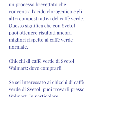
un processo brevettato che 
concentra l'acido clorogenico e gli 
altri composti attivi del caffè verde. 
Questo significa che con Svetol 
puoi ottenere risultati ancora 
migliori rispetto al caffè verde 
normale.
Chicchi di caffè verde di Svetol 
Walmart: dove comprarli
Se sei interessato ai chicchi di caffè 
verde di Svetol, puoi trovarli presso 
Walmart. In particolare, 
preferibilmente durante o subito 
dopo i pasti. È inoltre importante 
abbinare l'assunzione di Svetol a 
una dieta sana ed equilibrata e a 
un'attività fisica regolare.