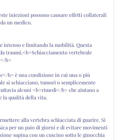
o da un medico.
e intenso e limitando la mobilità. Questa 
 da traumi,<b>Schiacciamento vertebrale 
e</b>
e</b> è una condizione in cui una o più 
ale si schiacciano, tumori o semplicemente 
tuttavia alcuni <b>rimedi</b> che aiutano a 
 la qualità della vita.
mettere alla vertebra schiacciata di guarire. Si 
fisica per un paio di giorni e di evitare movimenti 
zione supina con un cuscino sotto le ginocchia 