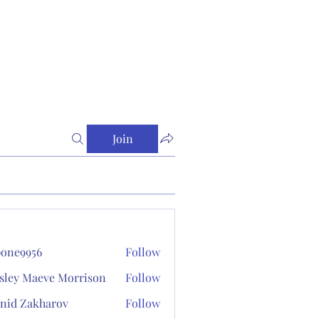
Join
one9956
Follow
956
sley Maeve Morrison
Follow
nid Zakharov
Follow