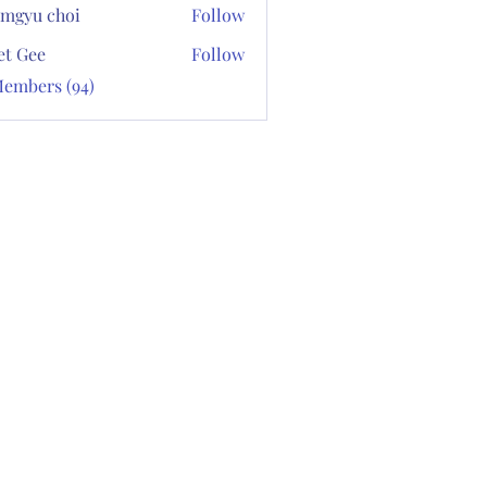
mgyu choi
Follow
et Gee
Follow
Members (94)