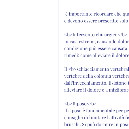
 è importante ricordare che queste iniezioni possono causare effetti collaterali 
e devono essere prescritte sol
<b>Intervento chirurgico</b>
In casi estremi, causando dolor
condizione può essere causata
rimedi: come alleviare il dolor
Il <b>schiacciamento vertebral
vertebre della colonna vertebr
dall'invecchiamento. Esistono 
alleviare il dolore e a migliorare
<b>Riposo</b>
Il riposo è fondamentale per per
consiglia di limitare l'attività 
bruschi. Si può dormire in posi