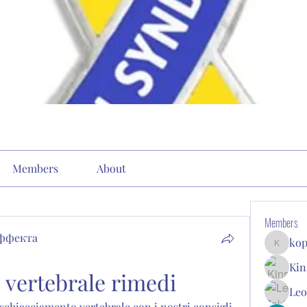
Members
About
Members
эффекта
kop
kopone9
Kin
 vertebrale rimedi
Leo
 schiacciamento vertebrale con i nostri consigli 