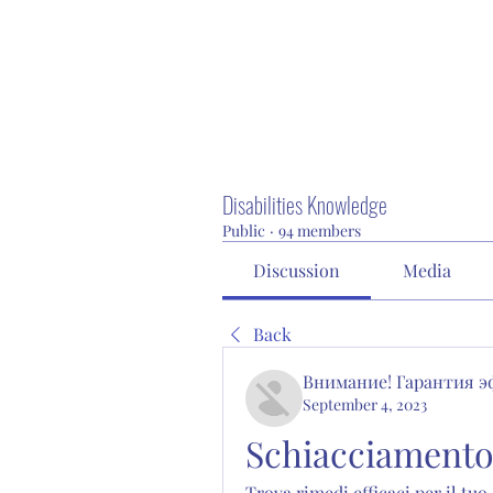
Disabilities Knowledge
Public
·
94 members
Discussion
Media
Back
Внимание! Гарантия 
September 4, 2023
Schiacciamento
Trova rimedi efficaci per il tuo