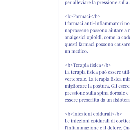
per alleviare la pressione sulla
<b>Farmaci</b>
I farmaci anti-infiammatori non
naprossene possono aiutare a ri
analgesici opioidi, come la cod
questi farmaci possono causare 
un medico.
<b>Terapia fisica</b>
La terapia fisica può essere uti
vertebrale. La terapia fisica mi
migliorare la postura. Gli eserc
pressione sulla spina dorsale e a
essere prescritta da un fisioter
<b>Iniezioni epidurali</b>
Le iniezioni epidurali di cortic
l'infiammazione e il dolore. Q